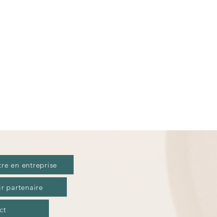
tre en entreprise
r partenaire
ct