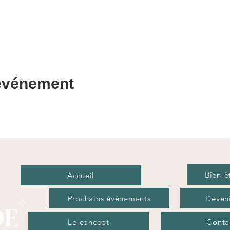
 événement
Bien-ê
Accueil
Prochains évènements
Deveni
Le concept
Conta