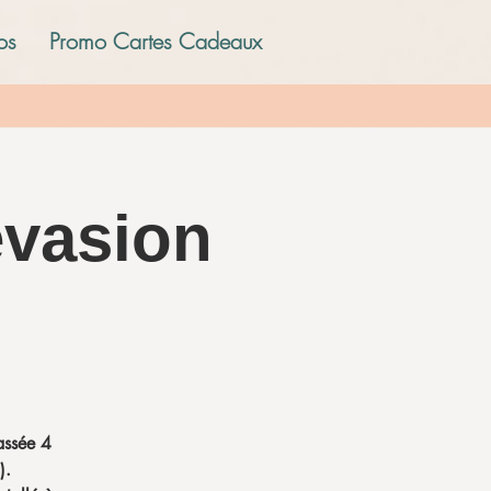
os
Promo Cartes Cadeaux
évasion
assée 4
).