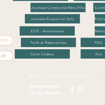
Journées Complicité Mère-Fille
Condi
Journées Evasion en Solo
Politi
EVJF - Anniversaire
Menti
ATES >
Tarifs et Réservations
FAQ
Carte Cadeau
Avis
 🎁
Email :
contact@drolesdebretonnes.fr
Rejoignez-nous
sur les réseaux :