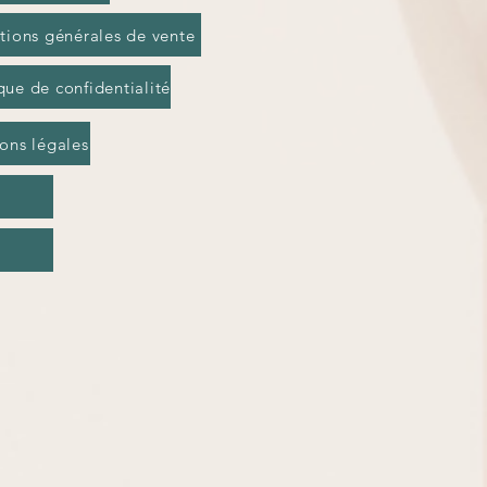
tions générales de vente
que de confidentialité
ons légales