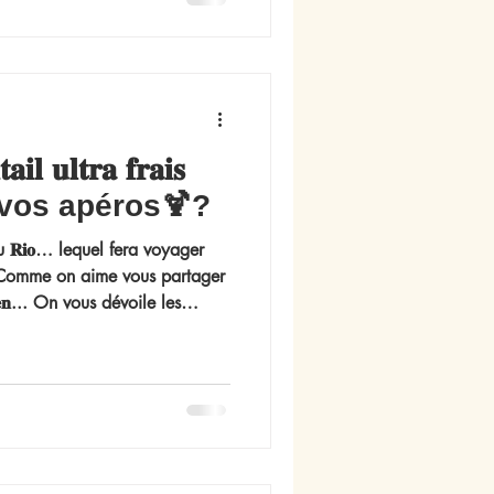
ue quelque chose… on aimerait
mmencer. Et si la
𝐢𝐥 𝐮𝐥𝐭𝐫𝐚 𝐟𝐫𝐚𝐢𝐬
 vos apéros🍹​?
𝐠𝐨 ou 𝐑𝐢𝐨… lequel fera voyager
️​ Comme on aime vous partager
 𝐝𝐮 𝐛𝐢𝐞𝐧... On vous dévoile les
ui mettront du soleil dans votre
t aussi à siroter au Pot à Potins,
% féminins ! À vos shakers…
r sans modération ​.