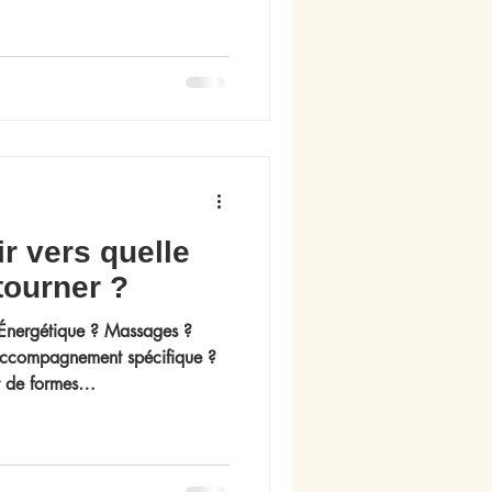
os participantes de découvrir
u bien-être en Bretagne, du
de l’accompagnement
 vers quelle
tourner ?
Énergétique ? Massages ?
ccompagnement spécifique ?
t de formes
il peut être difficile de
squ’on traverse une période
fiance en soi, une fatigue
hangement ou simplement ce