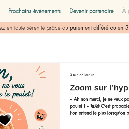
Prochains événements
Devenir partenaire
À 
rvez en toute sérénité grâce au
paiement différé ou en 3 
3 min de lecture
Zoom sur l’hyp
« Ah non merci, je ne veux pa
poulet ! » 🐔😄 C’est probabl
l’on entend le plus lorsqu’on
l’hypnothérapie n’a absolumen
de spectacle. Durant certains