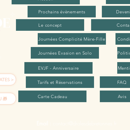
Prochains évènements
Deveni
Le concept
Conta
Journées Complicité Mère-Fille
Condi
Journées Evasion en Solo
Politi
EVJF - Anniversaire
Menti
ATES >
Tarifs et Réservations
FAQ
Carte Cadeau
Avis
 🎁
Email :
contact@drolesdebretonnes.fr