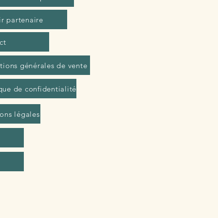
r partenaire
ct
tions générales de vente
que de confidentialité
ons légales