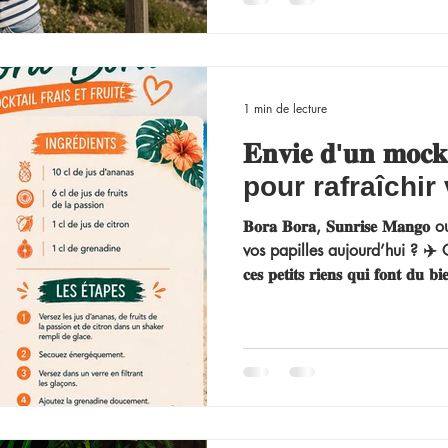
sentiment étrange qu’il manq
parfois juste savoir par où co
1 min de lecture
𝐄𝐧𝐯𝐢𝐞 𝐝'𝐮𝐧 𝐦𝐨𝐜𝐤𝐭𝐚
pour rafraîchir
𝐁𝐨𝐫𝐚 𝐁𝐨𝐫𝐚, 𝐒𝐮𝐧𝐫𝐢𝐬𝐞 𝐌𝐚
vos papilles aujourd’hui ? ​✈
𝐜𝐞𝐬 𝐩𝐞𝐭𝐢𝐭𝐬 𝐫𝐢𝐞𝐧𝐬 𝐪𝐮𝐢 𝐟𝐨𝐧𝐭
recettes de nos 3 Mocktails, q
quotidien… ​​​🍋‍🟩​🥭​🍍​ Ils son
pendant nos événements 100 
Prêtes ? Secouez !! À partage