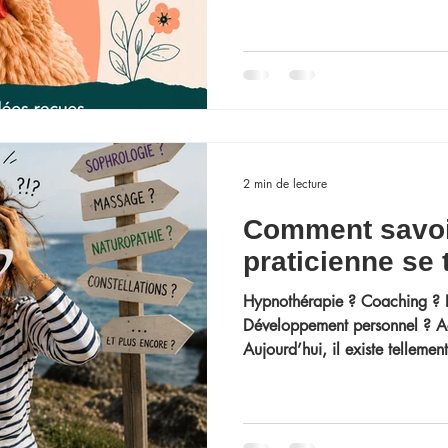
Bretonnes, nous proposons à n
différentes pratiques autour d
développement personnel et 
émotionnel. Parmi elles, u
2 min de lecture
Comment savoir
praticienne se 
Hypnothérapie ? Coaching ? 
Développement personnel ? A
Aujourd’hui, il existe tellemen
d’accompagnement bien-être qu’
savoir vers qui se tourner. Lor
compliquée, un manque de con
émotionnelle, une envie de c