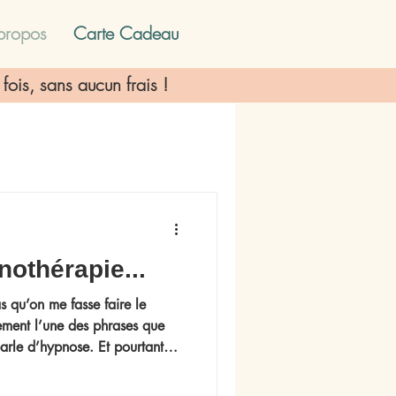
propos
Carte Cadeau
fois, sans aucun frais !
nothérapie...
s qu’on me fasse faire le
ement l’une des phrases que
 parle d’hypnose. Et pourtant…
t rien à voir avec l’hypnose
 événements féminins Drôles De