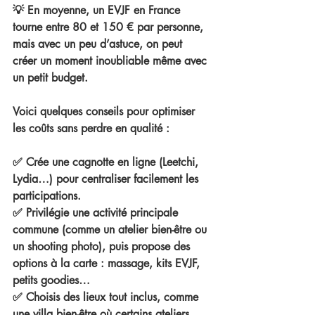
💡 En moyenne, un EVJF en France 
tourne entre 
80 et 150 € par personne
, 
mais avec un peu d’astuce, on peut 
créer un moment 
inoubliable
 même avec 
un petit budget.
Voici quelques conseils pour optimiser 
les coûts sans perdre en qualité :
✅ 
Crée une cagnotte en ligne
 (Leetchi, 
Lydia…) pour centraliser facilement les 
participations.
✅ Privilégie 
une activité principale 
commune
 (comme un atelier bien-être ou 
un shooting photo), puis propose des 
options à la carte
 : massage, kits EVJF, 
petits goodies…
✅ Choisis des 
lieux tout inclus
, comme 
une villa bien-être où certains 
ateliers 