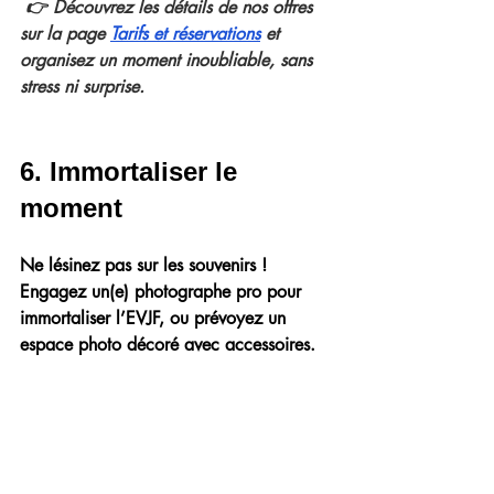
 👉 Découvrez les détails de nos offres 
sur la page 
Tarifs et réservations
et 
organisez un moment inoubliable, sans 
stress ni surprise.
6. Immortaliser le 
moment
Ne lésinez pas sur les souvenirs !
Engagez un(e) photographe pro pour 
immortaliser l’EVJF
, ou prévoyez un 
espace photo décoré avec accessoires
.
👉 Pensez aussi à créer un album photo 
partagé en ligne, pour que toutes les 
participantes puissent revivre ces 
moments uniques, même après 