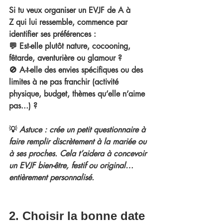
Si tu veux 
organiser un EVJF de A à 
Z
 qui lui ressemble, commence par 
identifier ses préférences :
💬 Est-elle plutôt nature, cocooning, 
fêtarde, aventurière ou glamour ?
🚫 A-t-elle des envies spécifiques ou des 
limites à ne pas franchir (activité 
physique, budget, thèmes qu’elle n’aime 
pas...) ?
💡 
Astuce : crée un petit questionnaire à 
faire remplir discrètement à la mariée ou 
à ses proches. Cela t’aidera à concevoir 
un 
EVJF bien-être
, festif ou original… 
entièrement personnalisé
.
2. Choisir la bonne date 