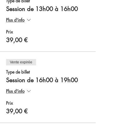
Type de billet
retrouver entre filles et découvrir ensemble des
Session de 13h00 à 16h00
activités ludiques, parfois même atypiques !
Les Drôles De Bretonnes encouragent toutes les
Plus d'info
femmes à se sentir bien dans leur peau et à
prendre tout simplement du temps pour Elles,
entre filles !
Prix
39,00 €
Encore de belles rencontres au programme et
surtout de la bonne humeur !
Vente expirée
Type de billet
Session de 16h00 à 19h00
Plus d'info
Prix
39,00 €