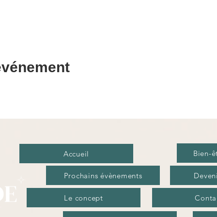
 événement
Bien-ê
Accueil
Prochains évènements
Deveni
Le concept
Conta