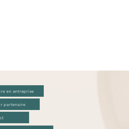
tre en entreprise
r partenaire
ct