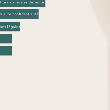
tions générales de vente
que de confidentialité
ons légales