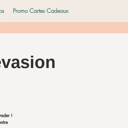
os
Promo Cartes Cadeaux
évasion
vader !
entre