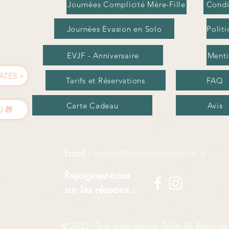
Journées Complicité Mère-Fille
Condi
Journées Evasion en Solo
Politi
EVJF - Anniversaire
Menti
ATES >
Tarifs et Réservations
FAQ
Carte Cadeau
Avis
 🎁
Email :
contact@drolesdebretonnes.fr
Rejoignez-nous
sur les réseaux :
© 2025 - Tous droits réservés Drôles De Bretonnes