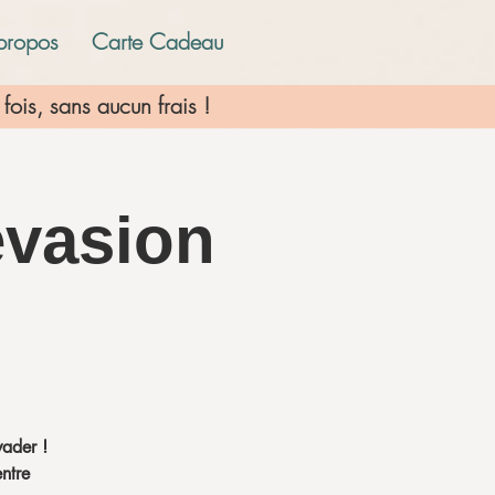
propos
Carte Cadeau
fois, sans aucun frais !
évasion
vader !
entre