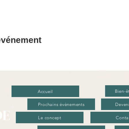
 événement
Bien-ê
Accueil
Prochains évènements
Deveni
Le concept
Conta