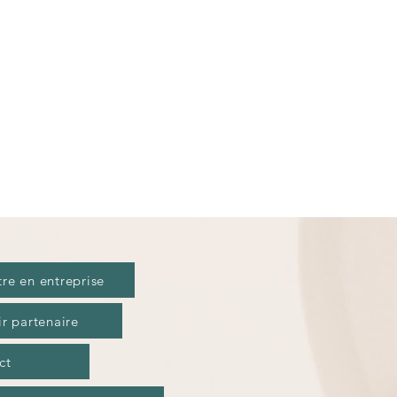
tre en entreprise
r partenaire
ct