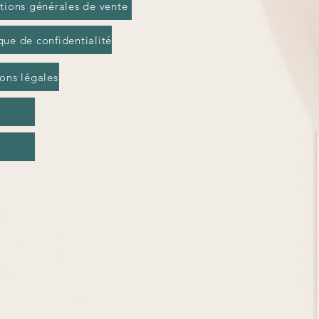
tions générales de vente
que de confidentialité
ons légales