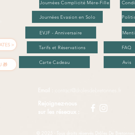
Journées Complicité Mère-Fille
Condi
Journées Evasion en Solo
Politi
EVJF - Anniversaire
Menti
ATES >
Tarifs et Réservations
FAQ
Carte Cadeau
Avis
 🎁
Email :
contact@drolesdebretonnes.fr
Rejoignez-nous
sur les réseaux :
© 2025 - Tous droits réservés Drôles De Bretonnes