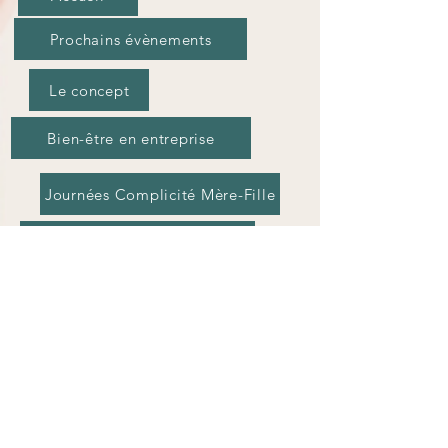
Prochains évènements
Le concept
Bien-être en entreprise
Journées Complicité Mère-Fille
Journées Evasion en Solo
EVJF - Anniversaire
Tarifs et Réservations
Carte Cadeau
Devenir partenaire