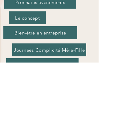
Prochains évènements
Le concept
Bien-être en entreprise
Journées Complicité Mère-Fille
Journées Evasion en Solo
EVJF - Anniversaire
Tarifs et Réservations
Carte Cadeau
Devenir partenaire