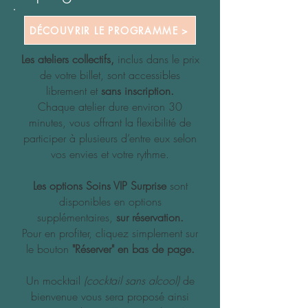
DÉCOUVRIR LE PROGRAMME >
Les ateliers collectifs,
inclus dans le prix
de votre billet, sont accessibles
librement et
sans inscription.
​Chaque atelier dure environ 30
minutes, vous offrant la flexibilité de
participer à plusieurs d’entre eux selon
vos envies et votre rythme.
Les options Soins VIP Surprise
sont
disponibles en options
supplémentaires,
sur réservation.
Pour en profiter, cliquez simplement sur
le bouton
"Réserver" en bas de page.
Un mocktail
(cocktail sans alcool)
de
bienvenue vous sera proposé ainsi