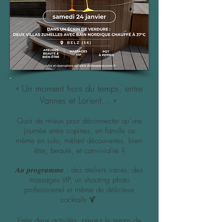
« Un moment hors du temps, entre
Vannes et Lorient
.
.. »
Quoi de mieux pour déconnecter qu’une
journée entre copines, en famille ou
même en solo, mêlant
découvertes, bien-
être, beauté, et convivialité ?
𝑨𝒖 𝒑𝒓𝒐𝒈𝒓𝒂𝒎𝒎𝒆 : des ateliers variés, des
massages VIP, un shooting photo
professionnel et même de délicieux
cocktails 🍹​.
Entre deux activités, prenez le temps de