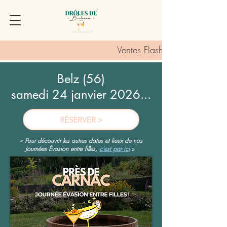
Ventes Flash :
Belz (56)
samedi 24 janvier 2026...
RÉSERVER >
«
Pour découvrir les autres dates et lieux de nos
Journées Évasion entre filles,
c'est par ici
.
»