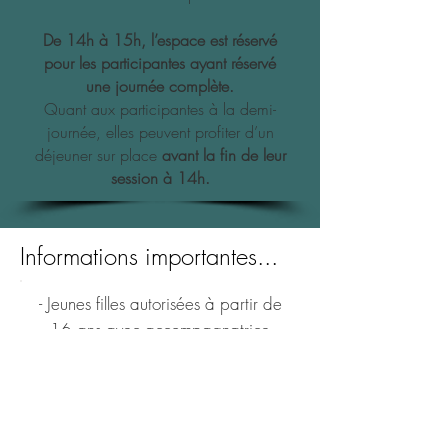
De 14h à 15h, l’espace est réservé
pour les participantes ayant réservé
une journée complète.
Quant aux participantes à la demi-
journée, elles peuvent profiter d’un
déjeuner sur place
avant la fin de leur
session à 14h.
Informations importantes...
- Jeunes filles autorisées à partir de
16 ans avec accompagnatrice
majeure.
- Uniquement sur réservation.
- Places limitées.
- Prévoir une tenue
confortable ainsi