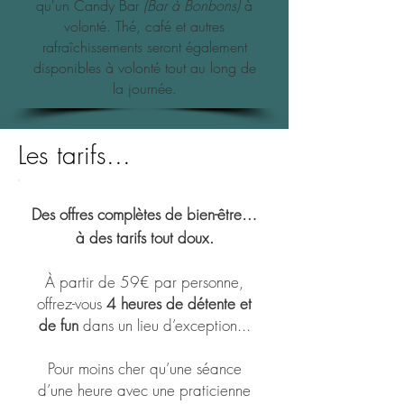
qu'un Candy Bar
(Bar à Bonbons)
à
volonté. Thé, café et autres
rafraîchissements seront également
disponibles à volonté tout au long de
la journée.
Les tarifs...
Des offres complètes de bien-être…
à des tarifs tout doux.
À partir de 59€ par personne,
offrez-vous
4 heures de détente et
de fun
dans un lieu d’exception...
Pour moins cher qu’une séance
d’une heure avec une praticienne