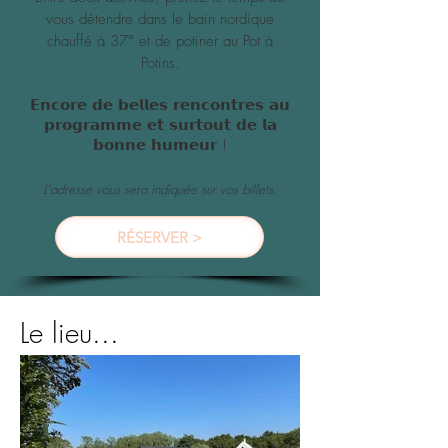
vous détendre dans le bain nordique
chauffé à 37° et de potiner au Pot à
Potins.
𝗘𝗻𝗰𝗼𝗿𝗲 𝗱𝗲 𝗯𝗲𝗹𝗹𝗲𝘀 𝗿𝗲𝗻𝗰𝗼𝗻𝘁𝗿𝗲𝘀 𝗮𝘂
𝗽𝗿𝗼𝗴𝗿𝗮𝗺𝗺𝗲 𝗲𝘁 𝘀𝘂𝗿𝘁𝗼𝘂𝘁 𝗱𝗲 𝗹𝗮
𝗯𝗼𝗻𝗻𝗲 𝗵𝘂𝗺𝗲𝘂𝗿 !
L'adresse
vous sera indiquée sur vos bi
llets.
RÉSERVER >
Le lieu...