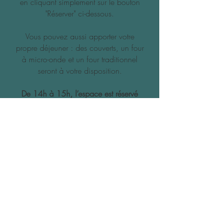
en cliquant simplement sur le bouton
"Réserver" ci-dessous.
Vous pouvez aussi apporter votre
propre déjeuner : des couverts, un four
à micro-onde et un four traditionnel
seront à votre disposition.
De 14h à 15h, l’espace est réservé
pour les participantes ayant réservé
une journée complète.
Quant aux participantes à la demi-
journée, elles peuvent profiter d’un
déjeuner sur place
avant la fin de leur
session à 14h.
Informations importantes...