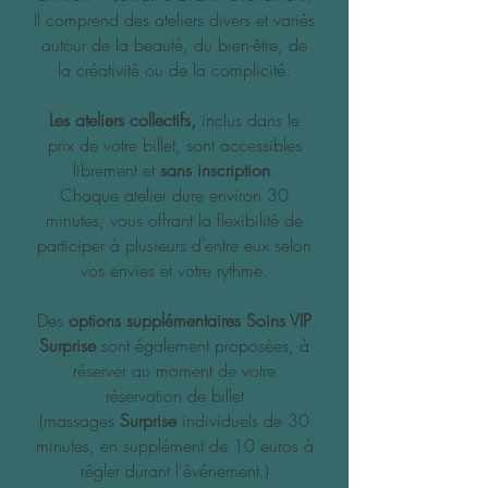
Il comprend des ateliers divers et variés
autour de la beauté, du bien-être, de
la créativité ou de la complicité.
Les ateliers collectifs,
inclus dans le
prix de votre billet, sont accessibles
librement et
sans inscription
.
​Chaque atelier dure environ 30
minutes, vous offrant la flexibilité de
participer à plusieurs d’entre eux selon
vos envies et votre rythme.
Des
options supplémentaires Soins VIP
Surprise
sont également proposées, à
réserver au moment de votre
réservation de billet
(massages
Surprise
individuels de 30
minutes, en supplément de 10 euros à
régler durant l'événement.)