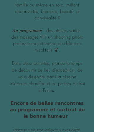
famille ou même en solo, mêlant
découvertes, bien-être, beauté, et
convivialité ?
𝑨𝒖 𝒑𝒓𝒐𝒈𝒓𝒂𝒎𝒎𝒆 : des ateliers variés,
des massages VIP, un shooting photo
professionnel et même de délicieux
mocktails 🍹​.
Entre deux activités, prenez le temps
de découvrir ce lieu d’exception, de
vous détendre dans la piscine
intérieure chauffée et de potiner au Pot
à Potins.
𝗘𝗻𝗰𝗼𝗿𝗲 𝗱𝗲 𝗯𝗲𝗹𝗹𝗲𝘀 𝗿𝗲𝗻𝗰𝗼𝗻𝘁𝗿𝗲𝘀
𝗮𝘂 𝗽𝗿𝗼𝗴𝗿𝗮𝗺𝗺𝗲 𝗲𝘁 𝘀𝘂𝗿𝘁𝗼𝘂𝘁 𝗱𝗲
𝗹𝗮 𝗯𝗼𝗻𝗻𝗲 𝗵𝘂𝗺𝗲𝘂𝗿 !
L’adresse vous sera indiquée sur vos billets.