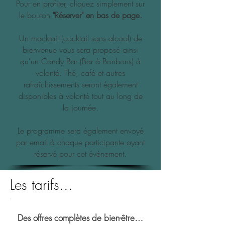
Pour en profiter, cliquez simplement sur
le bouton
"Réserver" en bas de page.​​
Un mocktail (cocktail sans alcool) de
bienvenue vous sera proposé ainsi
qu'un Candy Bar (Bar à Bonbons) à
volonté. Thé, café et autres
rafraîchissements seront également
disponibles à volonté tout au long de
la journée.
Le programme sera également envoyé
par email à chaque participante ayant
réservé pour cet événement.
Les tarifs...
Des offres complètes de bien-être…