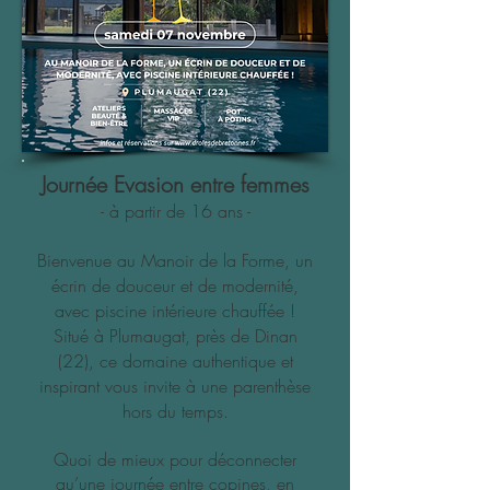
Journée Evasion entre femmes
- à partir de 16 ans -
Bienvenue au Manoir de la Forme, un
écrin de douceur et de modernité,
avec piscine intérieure chauffée !
Situé à Plumaugat, près de Dinan
(22), ce domaine authentique et
inspirant vous invite à une parenthèse
hors du temps.
Quoi de mieux pour déconnecter
qu’une journée entre copines, en