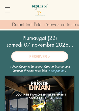
Durant tout l'été, réservez en toute sérénité grâce au
Plumaugat (22)
samedi 07 novembre 2026...
RÉSERVER >
«
Pour découvrir les autres dates et lieux de nos
Journées Évasion entre filles,
c'est par ici
.
»